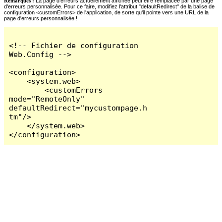
Remarques :
La page d'erreurs actuellement affichée peut être remplacée par une page
d'erreurs personnalisée. Pour ce faire, modifiez l'attribut "defaultRedirect" de la balise de
configuration <customErrors> de l'application, de sorte qu'il pointe vers une URL de la
page d'erreurs personnalisée !
<!-- Fichier de configuration 
Web.Config -->

<configuration>

    <system.web>

        <customErrors 
mode="RemoteOnly" 
defaultRedirect="mycustompage.h
tm"/>

    </system.web>

</configuration>