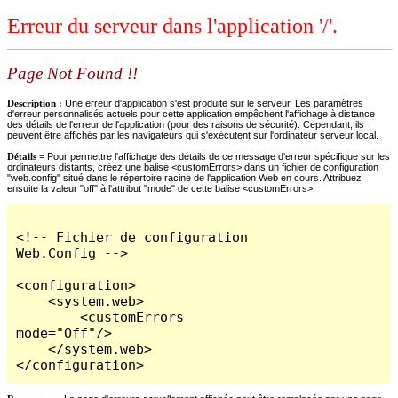
Erreur du serveur dans l'application '/'.
Page Not Found !!
Description :
Une erreur d'application s'est produite sur le serveur. Les paramètres
d'erreur personnalisés actuels pour cette application empêchent l'affichage à distance
des détails de l'erreur de l'application (pour des raisons de sécurité). Cependant, ils
peuvent être affichés par les navigateurs qui s'exécutent sur l'ordinateur serveur local.
Détails =
Pour permettre l'affichage des détails de ce message d'erreur spécifique sur les
ordinateurs distants, créez une balise <customErrors> dans un fichier de configuration
"web.config" situé dans le répertoire racine de l'application Web en cours. Attribuez
ensuite la valeur "off" à l'attribut "mode" de cette balise <customErrors>.
<!-- Fichier de configuration 
Web.Config -->

<configuration>

    <system.web>

        <customErrors 
mode="Off"/>

    </system.web>

</configuration>