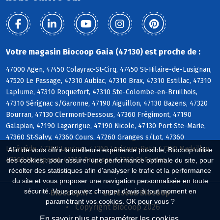
Votre magasin Biocoop Gaia (47130) est proche de :
47000 Agen, 47450 Colayrac-St-Cirq, 47450 St-Hilaire-de-Lusignan,
47520 Le Passage, 47310 Aubiac, 47310 Brax, 47310 Estillac, 47310
Laplume, 47310 Roquefort, 47310 Ste-Colombe-en-Bruilhois,
47310 Sérignac s/Garonne, 47190 Aiguillon, 47130 Bazens, 47320
Bourran, 47130 Clermont-Dessous, 47360 Frégimont, 47190
Galapian, 47190 Lagarrigue, 47190 Nicole, 47130 Port-Ste-Marie,
47360 St-Salvy, 47360 Cours, 47260 Granges s/Lot, 47360
Lacépède, 47360 Laugnac, 47360 Lusignan-Petit, 47360 Madaillan,
Afin de vous offrir la meilleure expérience possible, Biocoop utilise
47360 Montpezat, 47360 Prayssas, 47360 St-Sardos
des cookies : pour assurer une performance optimale du site, pour
récolter des statistiques afin d'analyser le trafic et la performance
du site et vous proposer une navigation personnalisée en toute
sécurité. Vous pouvez changer d'avis à tout moment en
Biocoop.fr
Le réseau Biocoop
paramétrant vos cookies. OK pour vous ?
Copyright Biocoop 2026
En savoir plus et paramétrer les cookies