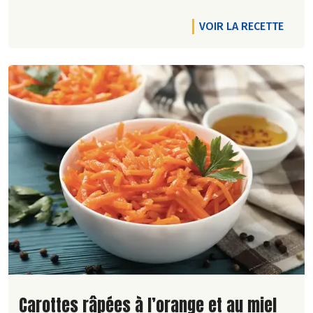
VOIR LA RECETTE
Lire la suite de la recette
Carottes râpées à l’orange et au miel