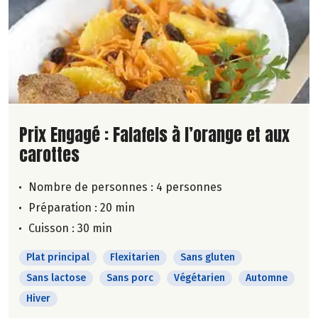
Lire la suite de la recette
Prix Engagé : Falafels à l’orange et aux
carottes
Nombre de personnes :
4 personnes
Préparation : 20 min
Cuisson : 30 min
Plat principal
Flexitarien
Sans gluten
Sans lactose
Sans porc
Végétarien
Automne
Hiver