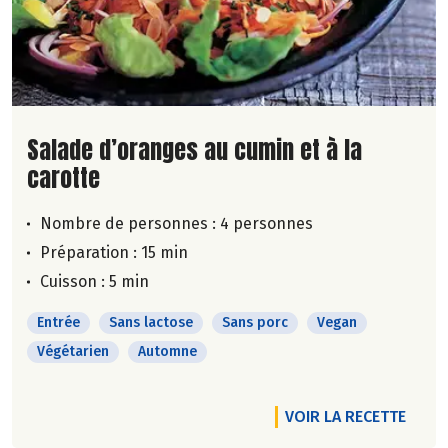
Lire la suite de la recette
Salade d’oranges au cumin et à la
carotte
Nombre de personnes :
4 personnes
Préparation : 15 min
Cuisson : 5 min
Entrée
Sans lactose
Sans porc
Vegan
Végétarien
Automne
VOIR LA RECETTE