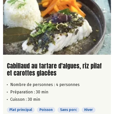
Lire la suite de la recette
Cabillaud au tartare d'algues, riz pilaf
et carottes glacées
Nombre de personnes :
4 personnes
Préparation : 30 min
Cuisson : 30 min
Plat principal
Poisson
Sans porc
Hiver