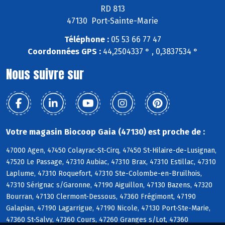
RD 813
47130 Port-Sainte-Marie
Téléphone :
05 53 66 77 47
Coordonnées GPS :
44,2504337 ° , 0,3837534 °
Nous suivre sur
Votre magasin Biocoop Gaia (47130) est proche de :
47000 Agen, 47450 Colayrac-St-Cirq, 47450 St-Hilaire-de-Lusignan,
47520 Le Passage, 47310 Aubiac, 47310 Brax, 47310 Estillac, 47310
Laplume, 47310 Roquefort, 47310 Ste-Colombe-en-Bruilhois,
47310 Sérignac s/Garonne, 47190 Aiguillon, 47130 Bazens, 47320
Bourran, 47130 Clermont-Dessous, 47360 Frégimont, 47190
Galapian, 47190 Lagarrigue, 47190 Nicole, 47130 Port-Ste-Marie,
47360 St-Salvy, 47360 Cours, 47260 Granges s/Lot, 47360