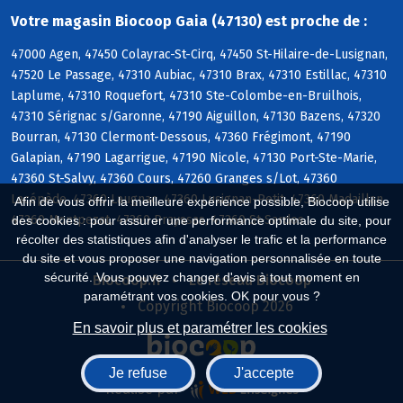
Votre magasin Biocoop Gaia (47130) est proche de :
47000 Agen, 47450 Colayrac-St-Cirq, 47450 St-Hilaire-de-Lusignan,
47520 Le Passage, 47310 Aubiac, 47310 Brax, 47310 Estillac, 47310
Laplume, 47310 Roquefort, 47310 Ste-Colombe-en-Bruilhois,
47310 Sérignac s/Garonne, 47190 Aiguillon, 47130 Bazens, 47320
Bourran, 47130 Clermont-Dessous, 47360 Frégimont, 47190
Galapian, 47190 Lagarrigue, 47190 Nicole, 47130 Port-Ste-Marie,
47360 St-Salvy, 47360 Cours, 47260 Granges s/Lot, 47360
Lacépède, 47360 Laugnac, 47360 Lusignan-Petit, 47360 Madaillan,
Afin de vous offrir la meilleure expérience possible, Biocoop utilise
47360 Montpezat, 47360 Prayssas, 47360 St-Sardos
des cookies : pour assurer une performance optimale du site, pour
récolter des statistiques afin d'analyser le trafic et la performance
du site et vous proposer une navigation personnalisée en toute
sécurité. Vous pouvez changer d'avis à tout moment en
Biocoop.fr
Le réseau Biocoop
paramétrant vos cookies. OK pour vous ?
Copyright Biocoop 2026
En savoir plus et paramétrer les cookies
Je refuse
J'accepte
Réalisé par