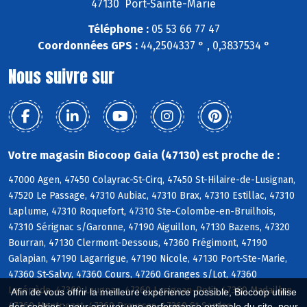
47130 Port-Sainte-Marie
Téléphone :
05 53 66 77 47
Coordonnées GPS :
44,2504337 ° , 0,3837534 °
Nous suivre sur
Votre magasin Biocoop Gaia (47130) est proche de :
47000 Agen, 47450 Colayrac-St-Cirq, 47450 St-Hilaire-de-Lusignan,
47520 Le Passage, 47310 Aubiac, 47310 Brax, 47310 Estillac, 47310
Laplume, 47310 Roquefort, 47310 Ste-Colombe-en-Bruilhois,
47310 Sérignac s/Garonne, 47190 Aiguillon, 47130 Bazens, 47320
Bourran, 47130 Clermont-Dessous, 47360 Frégimont, 47190
Galapian, 47190 Lagarrigue, 47190 Nicole, 47130 Port-Ste-Marie,
47360 St-Salvy, 47360 Cours, 47260 Granges s/Lot, 47360
Lacépède, 47360 Laugnac, 47360 Lusignan-Petit, 47360 Madaillan,
Afin de vous offrir la meilleure expérience possible, Biocoop utilise
47360 Montpezat, 47360 Prayssas, 47360 St-Sardos
des cookies : pour assurer une performance optimale du site, pour