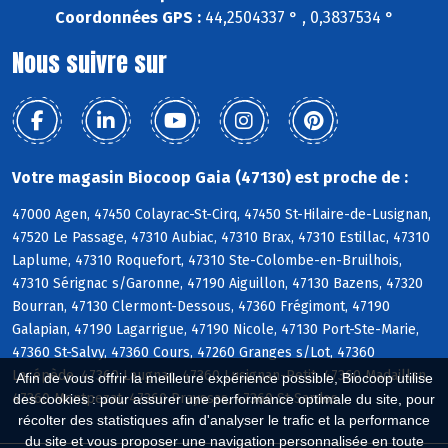
Coordonnées GPS :
44,2504337 ° , 0,3837534 °
Nous suivre sur
Votre magasin Biocoop Gaia (47130) est proche de :
47000 Agen, 47450 Colayrac-St-Cirq, 47450 St-Hilaire-de-Lusignan,
47520 Le Passage, 47310 Aubiac, 47310 Brax, 47310 Estillac, 47310
Laplume, 47310 Roquefort, 47310 Ste-Colombe-en-Bruilhois,
47310 Sérignac s/Garonne, 47190 Aiguillon, 47130 Bazens, 47320
Bourran, 47130 Clermont-Dessous, 47360 Frégimont, 47190
Galapian, 47190 Lagarrigue, 47190 Nicole, 47130 Port-Ste-Marie,
47360 St-Salvy, 47360 Cours, 47260 Granges s/Lot, 47360
Lacépède, 47360 Laugnac, 47360 Lusignan-Petit, 47360 Madaillan,
Afin de vous offrir la meilleure expérience possible, Biocoop utilise
47360 Montpezat, 47360 Prayssas, 47360 St-Sardos
des cookies : pour assurer une performance optimale du site, pour
récolter des statistiques afin d'analyser le trafic et la performance
du site et vous proposer une navigation personnalisée en toute