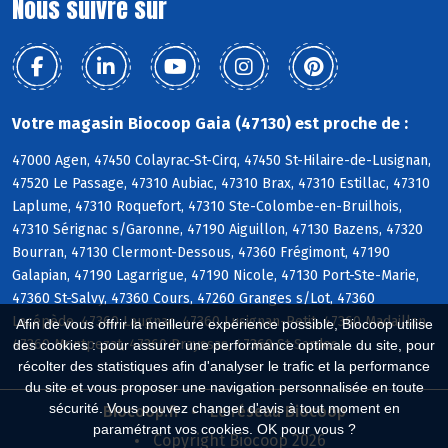
Nous suivre sur
Votre magasin Biocoop Gaia (47130) est proche de :
47000 Agen, 47450 Colayrac-St-Cirq, 47450 St-Hilaire-de-Lusignan,
47520 Le Passage, 47310 Aubiac, 47310 Brax, 47310 Estillac, 47310
Laplume, 47310 Roquefort, 47310 Ste-Colombe-en-Bruilhois,
47310 Sérignac s/Garonne, 47190 Aiguillon, 47130 Bazens, 47320
Bourran, 47130 Clermont-Dessous, 47360 Frégimont, 47190
Galapian, 47190 Lagarrigue, 47190 Nicole, 47130 Port-Ste-Marie,
47360 St-Salvy, 47360 Cours, 47260 Granges s/Lot, 47360
Lacépède, 47360 Laugnac, 47360 Lusignan-Petit, 47360 Madaillan,
Afin de vous offrir la meilleure expérience possible, Biocoop utilise
47360 Montpezat, 47360 Prayssas, 47360 St-Sardos
des cookies : pour assurer une performance optimale du site, pour
récolter des statistiques afin d'analyser le trafic et la performance
du site et vous proposer une navigation personnalisée en toute
sécurité. Vous pouvez changer d'avis à tout moment en
Biocoop.fr
Le réseau Biocoop
paramétrant vos cookies. OK pour vous ?
Copyright Biocoop 2026