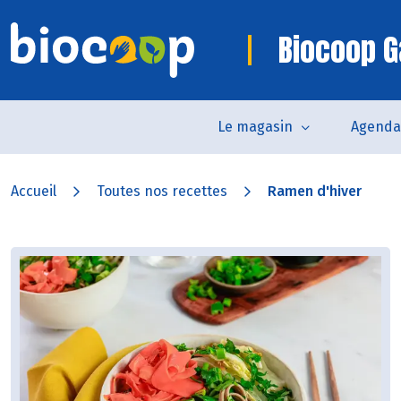
Biocoop G
Le magasin
Agenda
Accueil
Toutes nos recettes
Ramen d'hiver