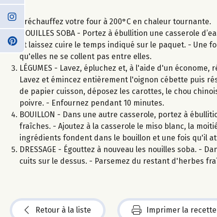
Préchauffez votre four à 200°C en chaleur tournante.
NOUILLES SOBA - Portez à ébullition une casserole d’eau
et laissez cuire le temps indiqué sur le paquet. - Une fo
qu'elles ne se collent pas entre elles.
LÉGUMES - Lavez, épluchez et, à l'aide d'un économe, réa
Lavez et émincez entièrement l'oignon cébette puis rés
de papier cuisson, déposez les carottes, le chou chinois
poivre. - Enfournez pendant 10 minutes.
BOUILLON - Dans une autre casserole, portez à ébullitio
fraîches. - Ajoutez à la casserole le miso blanc, la moi
ingrédients fondent dans le bouillon et une fois qu'il att
DRESSAGE - Égouttez à nouveau les nouilles soba. - Dans
cuits sur le dessus. - Parsemez du restant d'herbes fra
Retour à la liste
Imprimer la recette