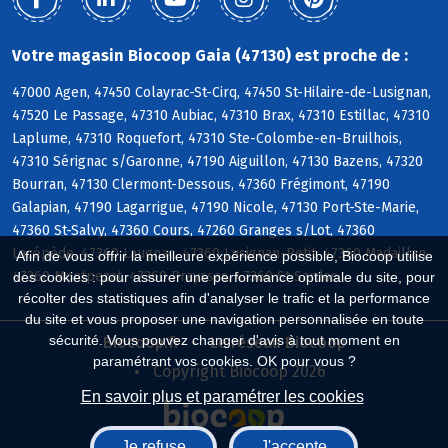
Votre magasin Biocoop Gaia (47130) est proche de :
47000 Agen, 47450 Colayrac-St-Cirq, 47450 St-Hilaire-de-Lusignan,
47520 Le Passage, 47310 Aubiac, 47310 Brax, 47310 Estillac, 47310
Laplume, 47310 Roquefort, 47310 Ste-Colombe-en-Bruilhois,
47310 Sérignac s/Garonne, 47190 Aiguillon, 47130 Bazens, 47320
Bourran, 47130 Clermont-Dessous, 47360 Frégimont, 47190
Galapian, 47190 Lagarrigue, 47190 Nicole, 47130 Port-Ste-Marie,
47360 St-Salvy, 47360 Cours, 47260 Granges s/Lot, 47360
Lacépède, 47360 Laugnac, 47360 Lusignan-Petit, 47360 Madaillan,
Afin de vous offrir la meilleure expérience possible, Biocoop utilise
47360 Montpezat, 47360 Prayssas, 47360 St-Sardos
des cookies : pour assurer une performance optimale du site, pour
récolter des statistiques afin d'analyser le trafic et la performance
du site et vous proposer une navigation personnalisée en toute
sécurité. Vous pouvez changer d'avis à tout moment en
Biocoop.fr
Le réseau Biocoop
paramétrant vos cookies. OK pour vous ?
Copyright Biocoop 2026
En savoir plus et paramétrer les cookies
Je refuse
J'accepte