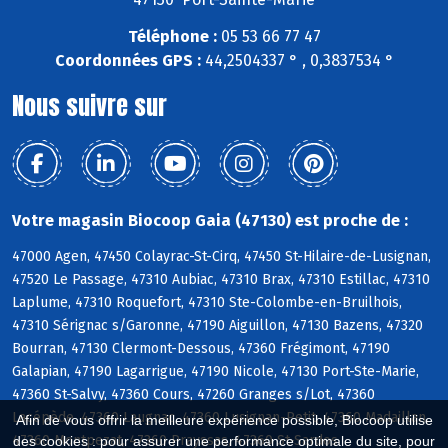
Téléphone :
05 53 66 77 47
Coordonnées GPS :
44,2504337 ° , 0,3837534 °
Nous suivre sur
Votre magasin Biocoop Gaia (47130) est proche de :
47000 Agen, 47450 Colayrac-St-Cirq, 47450 St-Hilaire-de-Lusignan,
47520 Le Passage, 47310 Aubiac, 47310 Brax, 47310 Estillac, 47310
Laplume, 47310 Roquefort, 47310 Ste-Colombe-en-Bruilhois,
47310 Sérignac s/Garonne, 47190 Aiguillon, 47130 Bazens, 47320
Bourran, 47130 Clermont-Dessous, 47360 Frégimont, 47190
Galapian, 47190 Lagarrigue, 47190 Nicole, 47130 Port-Ste-Marie,
47360 St-Salvy, 47360 Cours, 47260 Granges s/Lot, 47360
Lacépède, 47360 Laugnac, 47360 Lusignan-Petit, 47360 Madaillan,
Afin de vous offrir la meilleure expérience possible, Biocoop utilise
47360 Montpezat, 47360 Prayssas, 47360 St-Sardos
des cookies : pour assurer une performance optimale du site, pour