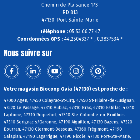
Chemin de Plaisance 173
RD 813
47130 Port-Sainte-Marie
Téléphone :
05 53 66 77 47
Coordonnées GPS :
44,2504337 ° , 0,3837534 °
Nous suivre sur
Votre magasin Biocoop Gaia (47130) est proche de :
47000 Agen, 47450 Colayrac-St-Cirq, 47450 St-Hilaire-de-Lusignan,
47520 Le Passage, 47310 Aubiac, 47310 Brax, 47310 Estillac, 47310
Laplume, 47310 Roquefort, 47310 Ste-Colombe-en-Bruilhois,
47310 Sérignac s/Garonne, 47190 Aiguillon, 47130 Bazens, 47320
Bourran, 47130 Clermont-Dessous, 47360 Frégimont, 47190
Galapian, 47190 Lagarrigue, 47190 Nicole, 47130 Port-Ste-Marie,