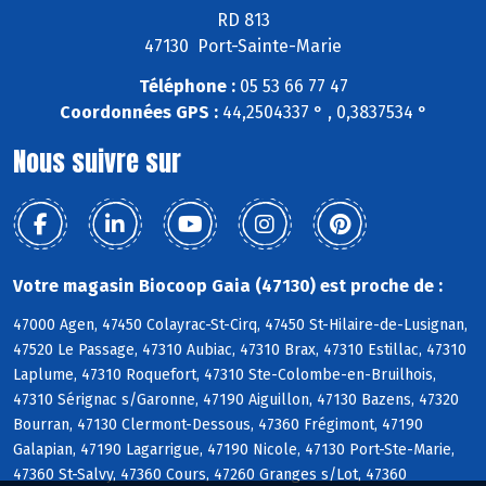
RD 813
47130 Port-Sainte-Marie
Téléphone :
05 53 66 77 47
Coordonnées GPS :
44,2504337 ° , 0,3837534 °
Nous suivre sur
Votre magasin Biocoop Gaia (47130) est proche de :
47000 Agen, 47450 Colayrac-St-Cirq, 47450 St-Hilaire-de-Lusignan,
47520 Le Passage, 47310 Aubiac, 47310 Brax, 47310 Estillac, 47310
Laplume, 47310 Roquefort, 47310 Ste-Colombe-en-Bruilhois,
47310 Sérignac s/Garonne, 47190 Aiguillon, 47130 Bazens, 47320
Bourran, 47130 Clermont-Dessous, 47360 Frégimont, 47190
Galapian, 47190 Lagarrigue, 47190 Nicole, 47130 Port-Ste-Marie,
47360 St-Salvy, 47360 Cours, 47260 Granges s/Lot, 47360