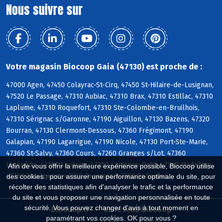
Nous suivre sur
Votre magasin Biocoop Gaia (47130) est proche de :
47000 Agen, 47450 Colayrac-St-Cirq, 47450 St-Hilaire-de-Lusignan,
47520 Le Passage, 47310 Aubiac, 47310 Brax, 47310 Estillac, 47310
Laplume, 47310 Roquefort, 47310 Ste-Colombe-en-Bruilhois,
47310 Sérignac s/Garonne, 47190 Aiguillon, 47130 Bazens, 47320
Bourran, 47130 Clermont-Dessous, 47360 Frégimont, 47190
Galapian, 47190 Lagarrigue, 47190 Nicole, 47130 Port-Ste-Marie,
47360 St-Salvy, 47360 Cours, 47260 Granges s/Lot, 47360
Lacépède, 47360 Laugnac, 47360 Lusignan-Petit, 47360 Madaillan,
Afin de vous offrir la meilleure expérience possible, Biocoop utilise
47360 Montpezat, 47360 Prayssas, 47360 St-Sardos
des cookies : pour assurer une performance optimale du site, pour
récolter des statistiques afin d'analyser le trafic et la performance
du site et vous proposer une navigation personnalisée en toute
sécurité. Vous pouvez changer d'avis à tout moment en
Biocoop.fr
Le réseau Biocoop
paramétrant vos cookies. OK pour vous ?