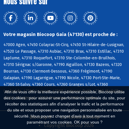
Nous suivre sur
Votre magasin Biocoop Gaia (47130) est proche de :
47000 Agen, 47450 Colayrac-St-Cirq, 47450 St-Hilaire-de-Lusignan,
47520 Le Passage, 47310 Aubiac, 47310 Brax, 47310 Estillac, 47310
Laplume, 47310 Roquefort, 47310 Ste-Colombe-en-Bruilhois,
47310 Sérignac s/Garonne, 47190 Aiguillon, 47130 Bazens, 47320
Bourran, 47130 Clermont-Dessous, 47360 Frégimont, 47190
Galapian, 47190 Lagarrigue, 47190 Nicole, 47130 Port-Ste-Marie,
47360 St-Salvy, 47360 Cours, 47260 Granges s/Lot, 47360
Lacépède, 47360 Laugnac, 47360 Lusignan-Petit, 47360 Madaillan,
Afin de vous offrir la meilleure expérience possible, Biocoop utilise
47360 Montpezat, 47360 Prayssas, 47360 St-Sardos
des cookies : pour assurer une performance optimale du site, pour
récolter des statistiques afin d'analyser le trafic et la performance
du site et vous proposer une navigation personnalisée en toute
sécurité. Vous pouvez changer d'avis à tout moment en
Biocoop.fr
Le réseau Biocoop
paramétrant vos cookies. OK pour vous ?
Copyright Biocoop 2026