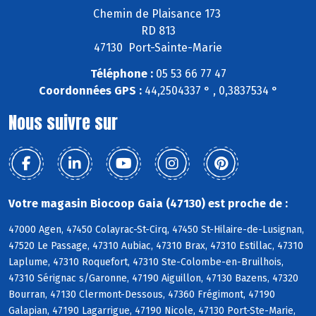
Chemin de Plaisance 173
RD 813
47130 Port-Sainte-Marie
Téléphone :
05 53 66 77 47
Coordonnées GPS :
44,2504337 ° , 0,3837534 °
Nous suivre sur
Votre magasin Biocoop Gaia (47130) est proche de :
47000 Agen, 47450 Colayrac-St-Cirq, 47450 St-Hilaire-de-Lusignan,
47520 Le Passage, 47310 Aubiac, 47310 Brax, 47310 Estillac, 47310
Laplume, 47310 Roquefort, 47310 Ste-Colombe-en-Bruilhois,
47310 Sérignac s/Garonne, 47190 Aiguillon, 47130 Bazens, 47320
Bourran, 47130 Clermont-Dessous, 47360 Frégimont, 47190
Galapian, 47190 Lagarrigue, 47190 Nicole, 47130 Port-Ste-Marie,