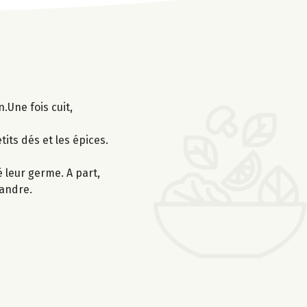
.Une fois cuit,
tits dés et les épices.
é leur germe. A part,
iandre.