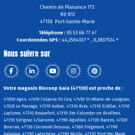
Chemin de Plaisance 173
RD 813
47130 Port-Sainte-Marie
Téléphone :
05 53 66 77 47
Coordonnées GPS :
44,2504337 ° , 0,3837534 °
Nous suivre sur
Votre magasin Biocoop Gaia (47130) est proche de :
47000 Agen, 47450 Colayrac-St-Cirq, 47450 St-Hilaire-de-Lusignan,
47520 Le Passage, 47310 Aubiac, 47310 Brax, 47310 Estillac, 47310
Laplume, 47310 Roquefort, 47310 Ste-Colombe-en-Bruilhois,
47310 Sérignac s/Garonne, 47190 Aiguillon, 47130 Bazens, 47320
Bourran, 47130 Clermont-Dessous, 47360 Frégimont, 47190
Galapian, 47190 Lagarrigue, 47190 Nicole, 47130 Port-Ste-Marie,