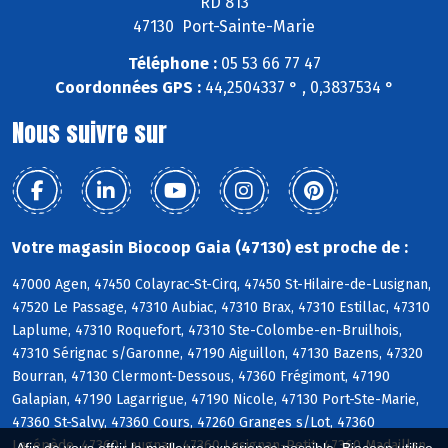
RD 813
47130 Port-Sainte-Marie
Téléphone :
05 53 66 77 47
Coordonnées GPS :
44,2504337 ° , 0,3837534 °
Nous suivre sur
Votre magasin Biocoop Gaia (47130) est proche de :
47000 Agen, 47450 Colayrac-St-Cirq, 47450 St-Hilaire-de-Lusignan,
47520 Le Passage, 47310 Aubiac, 47310 Brax, 47310 Estillac, 47310
Laplume, 47310 Roquefort, 47310 Ste-Colombe-en-Bruilhois,
47310 Sérignac s/Garonne, 47190 Aiguillon, 47130 Bazens, 47320
Bourran, 47130 Clermont-Dessous, 47360 Frégimont, 47190
Galapian, 47190 Lagarrigue, 47190 Nicole, 47130 Port-Ste-Marie,
47360 St-Salvy, 47360 Cours, 47260 Granges s/Lot, 47360
Lacépède, 47360 Laugnac, 47360 Lusignan-Petit, 47360 Madaillan,