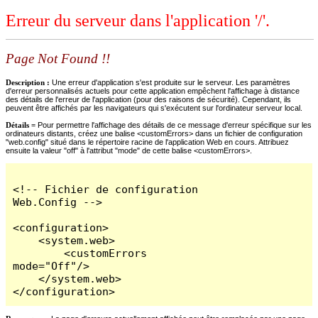
Erreur du serveur dans l'application '/'.
Page Not Found !!
Description :
Une erreur d'application s'est produite sur le serveur. Les paramètres
d'erreur personnalisés actuels pour cette application empêchent l'affichage à distance
des détails de l'erreur de l'application (pour des raisons de sécurité). Cependant, ils
peuvent être affichés par les navigateurs qui s'exécutent sur l'ordinateur serveur local.
Détails =
Pour permettre l'affichage des détails de ce message d'erreur spécifique sur les
ordinateurs distants, créez une balise <customErrors> dans un fichier de configuration
"web.config" situé dans le répertoire racine de l'application Web en cours. Attribuez
ensuite la valeur "off" à l'attribut "mode" de cette balise <customErrors>.
<!-- Fichier de configuration 
Web.Config -->

<configuration>

    <system.web>

        <customErrors 
mode="Off"/>

    </system.web>

</configuration>