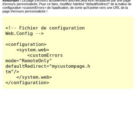
Remarques :
La page d'erreurs actuellement affichée peut être remplacée par une page
d'erreurs personnalisée. Pour ce faire, modifiez l'attribut "defaultRedirect" de la balise de
configuration <customErrors> de l'application, de sorte qu'il pointe vers une URL de la
page d'erreurs personnalisée !
<!-- Fichier de configuration 
Web.Config -->

<configuration>

    <system.web>

        <customErrors 
mode="RemoteOnly" 
defaultRedirect="mycustompage.h
tm"/>

    </system.web>

</configuration>