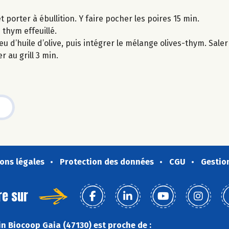
 porter à ébullition. Y faire pocher les poires 15 min.
thym effeuillé.
 d’huile d’olive, puis intégrer le mélange olives-thym. Saler 
 au grill 3 min.
ons légales
Protection des données
CGU
Gestio
re sur
n Biocoop Gaia (47130) est proche de :