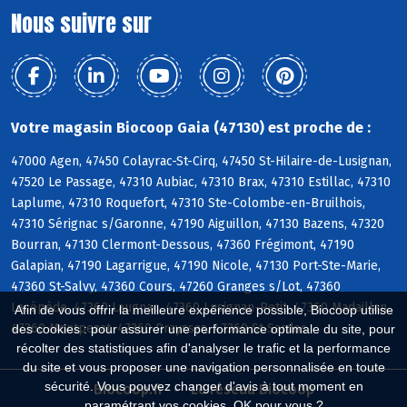
Nous suivre sur
Votre magasin Biocoop Gaia (47130) est proche de :
47000 Agen, 47450 Colayrac-St-Cirq, 47450 St-Hilaire-de-Lusignan,
47520 Le Passage, 47310 Aubiac, 47310 Brax, 47310 Estillac, 47310
Laplume, 47310 Roquefort, 47310 Ste-Colombe-en-Bruilhois,
47310 Sérignac s/Garonne, 47190 Aiguillon, 47130 Bazens, 47320
Bourran, 47130 Clermont-Dessous, 47360 Frégimont, 47190
Galapian, 47190 Lagarrigue, 47190 Nicole, 47130 Port-Ste-Marie,
47360 St-Salvy, 47360 Cours, 47260 Granges s/Lot, 47360
Lacépède, 47360 Laugnac, 47360 Lusignan-Petit, 47360 Madaillan,
Afin de vous offrir la meilleure expérience possible, Biocoop utilise
47360 Montpezat, 47360 Prayssas, 47360 St-Sardos
des cookies : pour assurer une performance optimale du site, pour
récolter des statistiques afin d'analyser le trafic et la performance
du site et vous proposer une navigation personnalisée en toute
sécurité. Vous pouvez changer d'avis à tout moment en
Biocoop.fr
Le réseau Biocoop
paramétrant vos cookies. OK pour vous ?