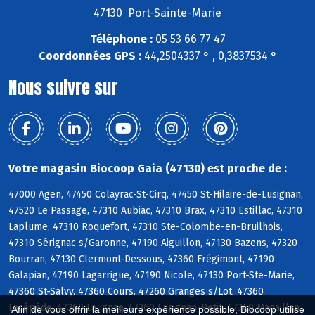
47130 Port-Sainte-Marie
Téléphone :
05 53 66 77 47
Coordonnées GPS :
44,2504337 ° , 0,3837534 °
Nous suivre sur
Votre magasin Biocoop Gaia (47130) est proche de :
47000 Agen, 47450 Colayrac-St-Cirq, 47450 St-Hilaire-de-Lusignan,
47520 Le Passage, 47310 Aubiac, 47310 Brax, 47310 Estillac, 47310
Laplume, 47310 Roquefort, 47310 Ste-Colombe-en-Bruilhois,
47310 Sérignac s/Garonne, 47190 Aiguillon, 47130 Bazens, 47320
Bourran, 47130 Clermont-Dessous, 47360 Frégimont, 47190
Galapian, 47190 Lagarrigue, 47190 Nicole, 47130 Port-Ste-Marie,
47360 St-Salvy, 47360 Cours, 47260 Granges s/Lot, 47360
Lacépède, 47360 Laugnac, 47360 Lusignan-Petit, 47360 Madaillan,
Afin de vous offrir la meilleure expérience possible, Biocoop utilise