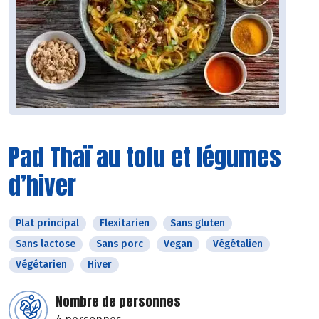
Pad Thaï au tofu et légumes
d’hiver
Plat principal
Flexitarien
Sans gluten
Sans lactose
Sans porc
Vegan
Végétalien
Végétarien
Hiver
Nombre de personnes