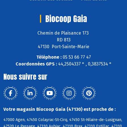
Biocoop Gaia
Chemin de Plaisance 173
RD 813
47130 Port-Sainte-Marie
Téléphone :
05 53 66 77 47
Coordonnées GPS :
44,2504337 ° , 0,3837534 °
Nous suivre sur
Votre magasin Biocoop Gaia (47130) est proche de :
47000 Agen, 47450 Colayrac-St-Cirq, 47450 St-Hilaire-de-Lusignan,
47520 Le Passage, 47310 Aubiac, 47310 Brax, 47310 Estillac, 47310