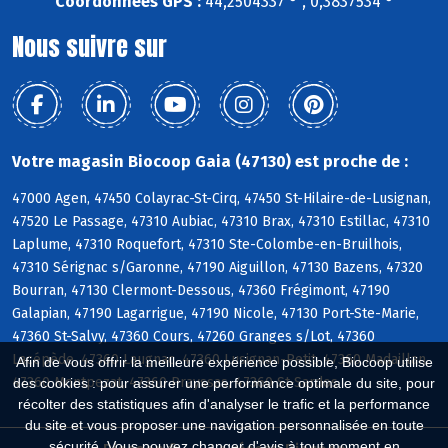
Coordonnées GPS :
44,2504337 ° , 0,3837534 °
Nous suivre sur
Votre magasin Biocoop Gaia (47130) est proche de :
47000 Agen, 47450 Colayrac-St-Cirq, 47450 St-Hilaire-de-Lusignan,
47520 Le Passage, 47310 Aubiac, 47310 Brax, 47310 Estillac, 47310
Laplume, 47310 Roquefort, 47310 Ste-Colombe-en-Bruilhois,
47310 Sérignac s/Garonne, 47190 Aiguillon, 47130 Bazens, 47320
Bourran, 47130 Clermont-Dessous, 47360 Frégimont, 47190
Galapian, 47190 Lagarrigue, 47190 Nicole, 47130 Port-Ste-Marie,
47360 St-Salvy, 47360 Cours, 47260 Granges s/Lot, 47360
Lacépède, 47360 Laugnac, 47360 Lusignan-Petit, 47360 Madaillan,
Afin de vous offrir la meilleure expérience possible, Biocoop utilise
47360 Montpezat, 47360 Prayssas, 47360 St-Sardos
des cookies : pour assurer une performance optimale du site, pour
récolter des statistiques afin d'analyser le trafic et la performance
du site et vous proposer une navigation personnalisée en toute
sécurité. Vous pouvez changer d'avis à tout moment en