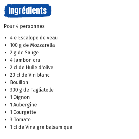
Ingrédients
Pour 4 personnes
4 e Escalope de veau
100 g de Mozzarella
2 g de Sauge
4 Jambon cru
2 cl de Huile d'olive
20 cl de Vin blanc
Bouillon
300 g de Tagliatelle
1 Oignon
1 Aubergine
1 Courgette
3 Tomate
1 cl de Vinaigre balsamique