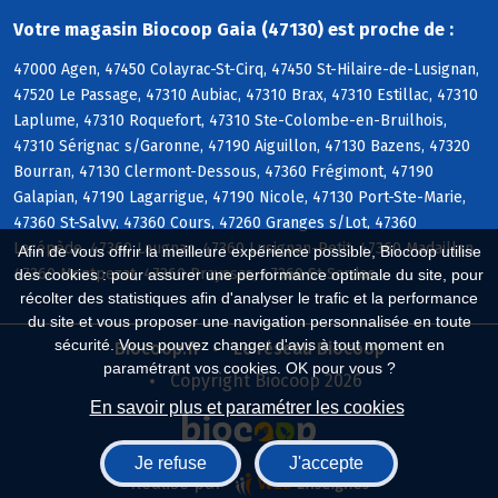
Votre magasin Biocoop Gaia (47130) est proche de :
47000 Agen, 47450 Colayrac-St-Cirq, 47450 St-Hilaire-de-Lusignan,
47520 Le Passage, 47310 Aubiac, 47310 Brax, 47310 Estillac, 47310
Laplume, 47310 Roquefort, 47310 Ste-Colombe-en-Bruilhois,
47310 Sérignac s/Garonne, 47190 Aiguillon, 47130 Bazens, 47320
Bourran, 47130 Clermont-Dessous, 47360 Frégimont, 47190
Galapian, 47190 Lagarrigue, 47190 Nicole, 47130 Port-Ste-Marie,
47360 St-Salvy, 47360 Cours, 47260 Granges s/Lot, 47360
Lacépède, 47360 Laugnac, 47360 Lusignan-Petit, 47360 Madaillan,
Afin de vous offrir la meilleure expérience possible, Biocoop utilise
47360 Montpezat, 47360 Prayssas, 47360 St-Sardos
des cookies : pour assurer une performance optimale du site, pour
récolter des statistiques afin d'analyser le trafic et la performance
du site et vous proposer une navigation personnalisée en toute
sécurité. Vous pouvez changer d'avis à tout moment en
Biocoop.fr
Le réseau Biocoop
paramétrant vos cookies. OK pour vous ?
Copyright Biocoop 2026
En savoir plus et paramétrer les cookies
Je refuse
J'accepte
Réalisé par