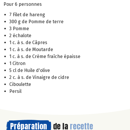
Pour 6 personnes
7 Filet de hareng
300 g de Pomme de terre
3 Pomme
2 échalote
1 c. à s. de Câpres
1 c. à s. de Moutarde
1 c. à s. de Crème fraîche épaisse
1 Citron
5 cl de Huile d'olive
2 c. à s. de Vinaigre de cidre
Ciboulette
Persil
Préparation
de la
recette