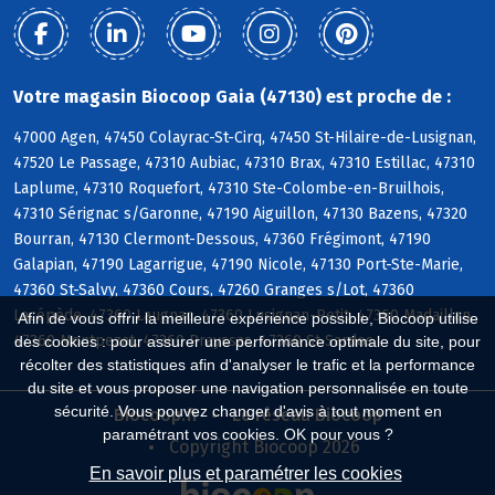
Votre magasin Biocoop Gaia (47130) est proche de :
47000 Agen, 47450 Colayrac-St-Cirq, 47450 St-Hilaire-de-Lusignan,
47520 Le Passage, 47310 Aubiac, 47310 Brax, 47310 Estillac, 47310
Laplume, 47310 Roquefort, 47310 Ste-Colombe-en-Bruilhois,
47310 Sérignac s/Garonne, 47190 Aiguillon, 47130 Bazens, 47320
Bourran, 47130 Clermont-Dessous, 47360 Frégimont, 47190
Galapian, 47190 Lagarrigue, 47190 Nicole, 47130 Port-Ste-Marie,
47360 St-Salvy, 47360 Cours, 47260 Granges s/Lot, 47360
Lacépède, 47360 Laugnac, 47360 Lusignan-Petit, 47360 Madaillan,
Afin de vous offrir la meilleure expérience possible, Biocoop utilise
47360 Montpezat, 47360 Prayssas, 47360 St-Sardos
des cookies : pour assurer une performance optimale du site, pour
récolter des statistiques afin d'analyser le trafic et la performance
du site et vous proposer une navigation personnalisée en toute
sécurité. Vous pouvez changer d'avis à tout moment en
Biocoop.fr
Le réseau Biocoop
paramétrant vos cookies. OK pour vous ?
Copyright Biocoop 2026
En savoir plus et paramétrer les cookies